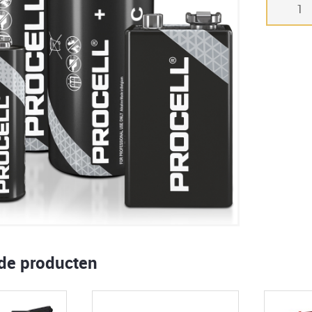
Procell
2x
9V
6LR61
aantal
rde producten