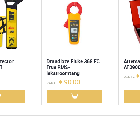
tector:
Draadloze Fluke 368 FC
Attema
T
True RMS-
AT290
lekstroomtang
€
VANAF:
€
90,00
VANAF: