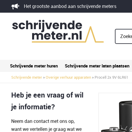
Skip
Het grootste aanbod aan schrijvende meters
to
content
Zoeke
Schrijvende meter huren
Schrijvende meter laten plaatsen
Schrijvende meter
»
Overige verhuur apparaten
» Procell 2x 9V 6LR61
Heb je een vraag of wil
je informatie?
Neem dan contact met ons op,
want we vertellen je graag wat we