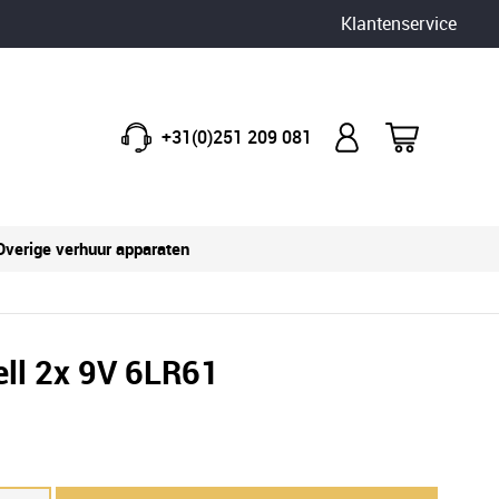
Klantenservice
+31(0)251 209 081
Overige verhuur apparaten
ell 2x 9V 6LR61