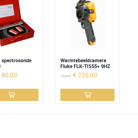
 spectrosonde
Warmtebeeldcamera
0
Fluke FLK-TIS55+ 9HZ
90,00
€
235,00
VANAF: