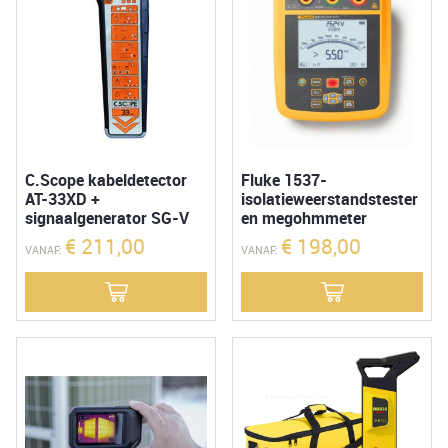
C.Scope kabeldetector
Fluke 1537-
AT-33XD +
isolatieweerstandstester
signaalgenerator SG-V
en megohmmeter
€
211,00
€
198,00
VANAF:
VANAF: