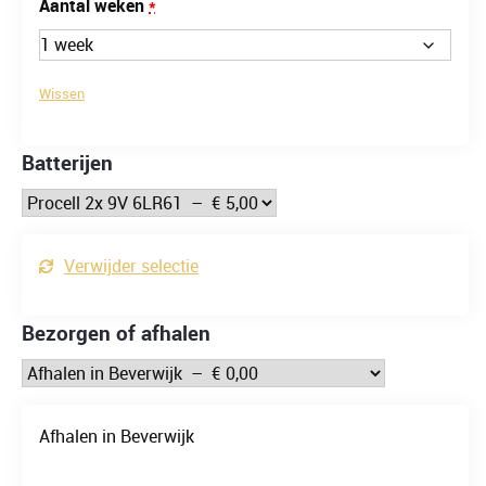
(voor
Aantal weken
*
Huurperiode
Attema
Wissen
spectrosonde
AT2900)
Batterijen
Verwijder selectie
Bezorgen of afhalen
Afhalen in Beverwijk