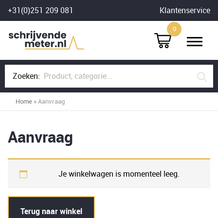
Skip
+31(0)251 209 081
Klantenservice
to
0
content
Zoeken:
Home
»
Aanvraag
Aanvraag
Je winkelwagen is momenteel leeg.
Terug naar winkel