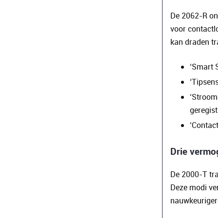
De 2062-R ont
voor contactl
kan draden tr
‘Smart 
‘Tipsen
‘Stroom
geregis
‘Contac
Drie vermo
De 2000-T tra
Deze modi ver
nauwkeurigere