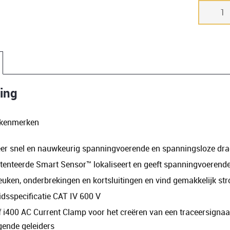
Fluke
2062
geavanc
Pro
kabelzoe
set
aantal
ving
e kenmerken
eer snel en nauwkeurig spanningvoerende en spanningsloze drad
tenteerde Smart Sensor™ lokaliseert en geeft spanningvoerende
euken, onderbrekingen en kortsluitingen en vind gemakkelijk s
idsspecificatie CAT IV 600 V
f i400 AC Current Clamp voor het creëren van een traceersignaal
gende geleiders