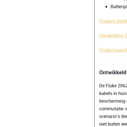
Batteri
Product shee
Handleiding 
Productspecif
Ontwikkeld
De Fluke 206
kabels in hui
bescherming d
commutatie-in
scenario’s di
niet buiten w