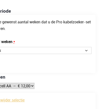
riode
e gewenst aantal weken dat u de Pro kabelzoeker-set
ren.
(voor
l weken
*
Huurperiode
Fluke
2062
geavanceerde
jen
Pro
kabelzoeker-
set)
wijder selectie