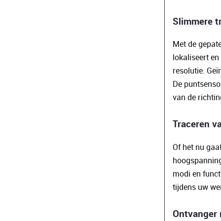
Slimmere tr
Met de gepate
lokaliseert e
resolutie. Ge
De puntsensor
van de richti
Traceren v
Of het nu gaa
hoogspannings
modi en funct
tijdens uw we
Ontvanger 