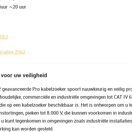
jduur ∼20 uur
t
2062
icaties 2062
 voor uw veiligheid
2 geavanceerde Pro kabelzoeker spoort nauwkeurig en veilig p
shoudelijke, commerciële en industriële omgevingen tot CAT IV 6
ie op een kabelzoeker beschikbaar is. Het is ontworpen om u t
stortingen, pieken tot 8.000 V, die kunnen voorkomen in industr
e u kunt tegenkomen in omgevingen zoals industriële installatie
erking kan worden gesteld.