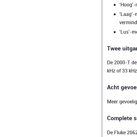
‘Hoog’-
‘Laag’-
vermind
‘Lus’-m
Twee uitga
De 2000-T det
kHz of 33 kHz
Acht gevoe
Meer gevoelig
Complete s
De Fluke 2062