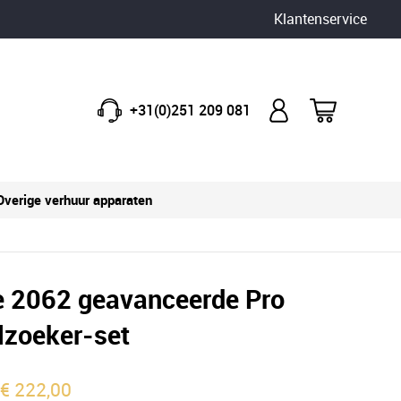
Klantenservice
+31(0)251 209 081
Overige verhuur apparaten
e 2062 geavanceerde Pro
lzoeker-set
:
€
222,00