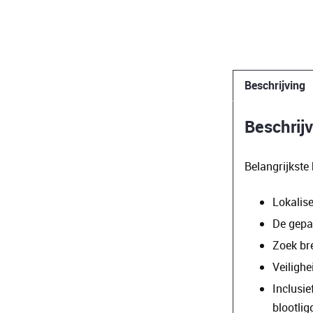
Beschrijving
Beschrij
Belangrijkst
Lokalis
De gepa
Zoek br
Veilighe
Inclusie
blootlig