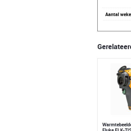
Aantal wek
Gerelatee
Warmtebeeld
Fluke FLK-TI