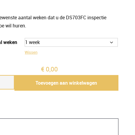
gewenste aantal weken dat u de DS703FC inspectie
e wil huren.
al weken
Wissen
€
0,00
ode
Toevoegen aan winkelwagen
C
pe