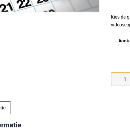
Kies de 
videoscop
Aant
Huurperi
DS703F
inspectie
videosco
aantal
tie
ormatie