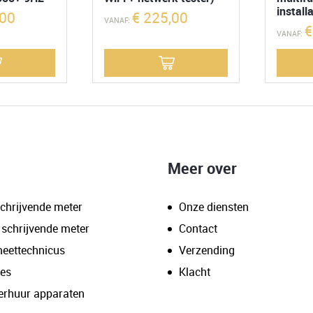
install
00
€
225,00
VANAF:
€
VANAF:
Meer over
chrijvende meter
Onze diensten
 schrijvende meter
Contact
meettechnicus
Verzending
res
Klacht
erhuur apparaten