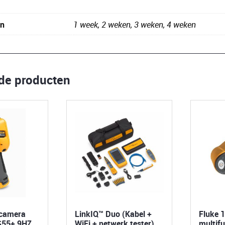
en
1 week, 2 weken, 3 weken, 4 weken
rde producten
camera
LinkIQ™ Duo (Kabel +
Fluke 
S55+ 9HZ
WiFi + netwerk tester)
multifu