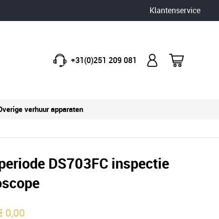
Klantenservice
+31(0)251 209 081
Overige verhuur apparaten
periode DS703FC inspectie
oscope
€
0,00