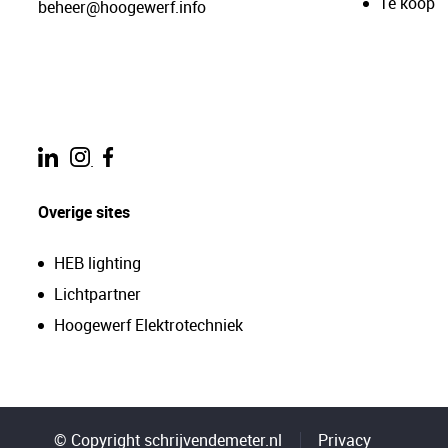
Te koop
beheer@hoogewerf.info
.
Overige sites
HEB lighting
Lichtpartner
Hoogewerf Elektrotechniek
© Copyright schrijvendemeter.nl
Privacy