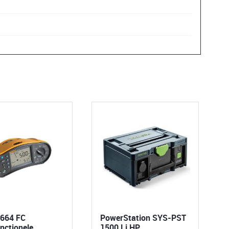
1664 FC
PowerStation SYS-PST
nctionele
1500 Li HP