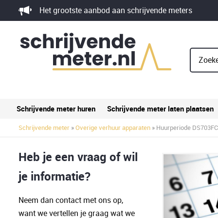
Skip
Het grootste aanbod aan schrijvende meters
to
content
Zoeke
Schrijvende meter huren
Schrijvende meter laten plaatsen
Schrijvende meter
»
Overige verhuur apparaten
» Huurperiode DS703FC 
Heb je een vraag of wil
je informatie?
Neem dan contact met ons op,
want we vertellen je graag wat we