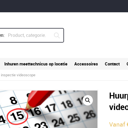
n:
Inhuren meettechnicus op locatie
Accessoires
Contact
inspectie videoscope
Huur
vide
Vanaf