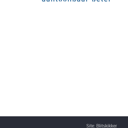
Site:
Blitskikker