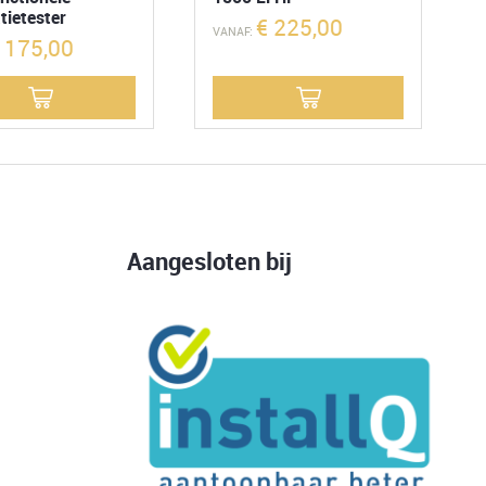
atietester
€
225,00
VANAF:
175,00
Aangesloten bij