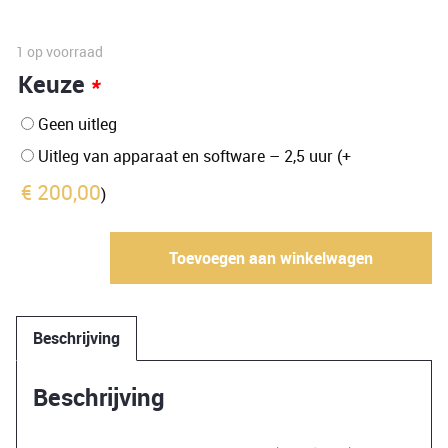
prijs
prijs
was:
is:
1 op voorraad
Keuze
*
€ 6.401,00.
€ 3.250,00.
Geen uitleg
Uitleg van apparaat en software – 2,5 uur
(+
€
200,00
)
Te
Toevoegen aan winkelwagen
koop
Fluke
1738
Beschrijving
-
TOPMODEL
Beschrijving
(gebruikt)
aantal