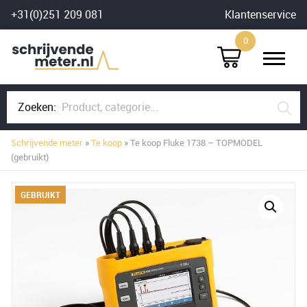
Skip
+31(0)251 209 081
Klantenservice
to
0
content
Zoeken:
Schrijvende meter
»
Te koop
» Te koop Fluke 1738 – TOPMODEL
(gebruikt)
GEBRUIKT