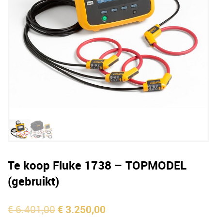
Te koop Fluke 1738 – TOPMODEL
(gebruikt)
Oorspronkelijke
Huidige
€
6.401,00
€
3.250,00