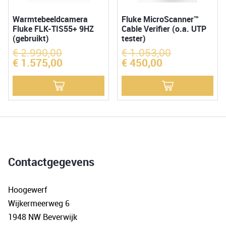
Warmtebeeldcamera
Fluke MicroScanner™
Fluke FLK-TIS55+ 9HZ
Cable Verifier (o.a. UTP
(gebruikt)
tester)
€
2.990,00
Oorspronkelijke
€
1.053,00
Oorspronkelijk
prijs
prijs
€
1.575,00
Huidige
€
450,00
Huidige
was:
was:
prijs
prijs
€ 2.990,00.
€ 1.053,00.
is:
is:
€ 1.575,00.
€ 450,00.
Contactgegevens
Hoogewerf
Wijkermeerweg 6
1948 NW Beverwijk