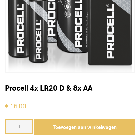
Procell 4x LR20 D & 8x AA
€
16,00
Procell
Toevoegen aan winkelwagen
4x
LR20