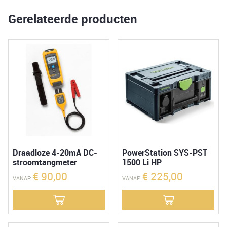
D
Gerelateerde producten
&
8x
AA
aantal
Draadloze 4-20mA DC-
PowerStation SYS-PST
stroomtangmeter
1500 Li HP
€
90,00
€
225,00
VANAF:
VANAF: