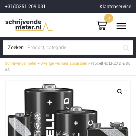
Skip
+31(0)251 209 081
Klantenservice
to
0
content
Zoeken:
Schrijvende meter
»
Overige verhuur apparaten
» Procell 4x LR20 D & 8x
AA