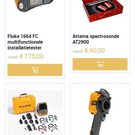
Fluke 1664 FC
Attema spectrosonde
multifunctionele
AT2900
installatietester
€
90,00
VANAF:
€
175,00
VANAF: