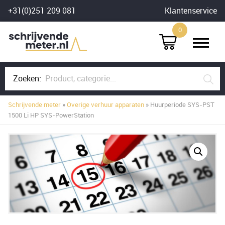
Skip
+31(0)251 209 081
Klantenservice
to
0
content
Zoeken:
Schrijvende meter
»
Overige verhuur apparaten
» Huurperiode SYS-PST
1500 Li HP SYS-PowerStation