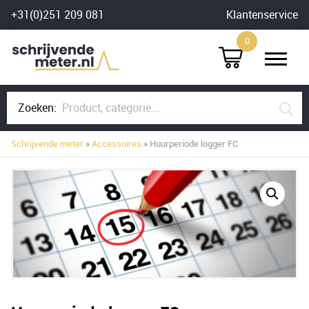
Skip
+31(0)251 209 081
Klantenservice
to
0
content
Zoeken:
Schrijvende meter
»
Accessoires
» Huurperiode logger FC