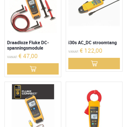
Draadloze Fluke DC-
i30s AC_DC stroomtang
spanningsmodule
€
122,00
VANAF:
€
47,00
VANAF: