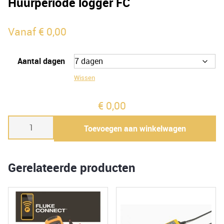
Huurperiode logger FC
Vanaf
€
0,00
Aantal dagen
Wissen
€
0,00
Huurperiode
Toevoegen aan winkelwagen
logger
FC
aantal
Gerelateerde producten