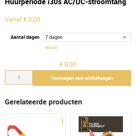
Huurperiode i30s AC/DC-stroomtang
Vanaf
€
0,00
Aantal dagen
Wissen
€
0,00
Huurperiode
Toevoegen aan winkelwagen
i30s
AC/DC-
stroomtang
Gerelateerde producten
aantal