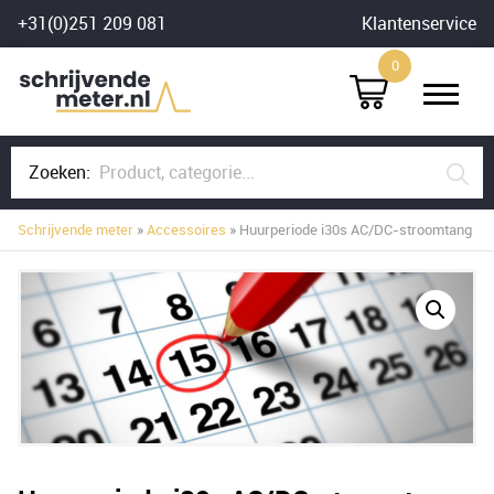
Skip
+31(0)251 209 081
Klantenservice
to
0
content
Zoeken:
Schrijvende meter
»
Accessoires
» Huurperiode i30s AC/DC-stroomtang