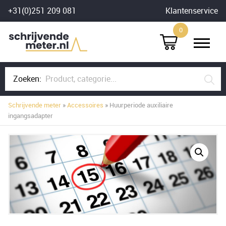
Skip
+31(0)251 209 081
Klantenservice
to
0
content
Zoeken:
Schrijvende meter
»
Accessoires
» Huurperiode auxiliaire
ingangsadapter