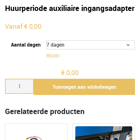
Huurperiode auxiliaire ingangsadapter
Vanaf
€
0,00
Aantal dagen
Wissen
€
0,00
Huurperiode
Toevoegen aan winkelwagen
auxiliaire
ingangsadapter
aantal
Gerelateerde producten
Dit
product