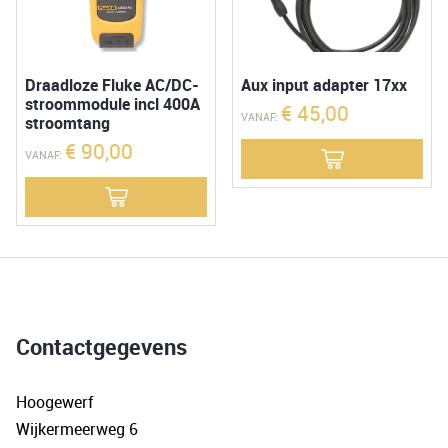
Draadloze Fluke AC/DC-
Aux input adapter 17xx
stroommodule incl 400A
€
45,00
VANAF:
stroomtang
€
90,00
VANAF:
Contactgegevens
Hoogewerf
Wijkermeerweg 6